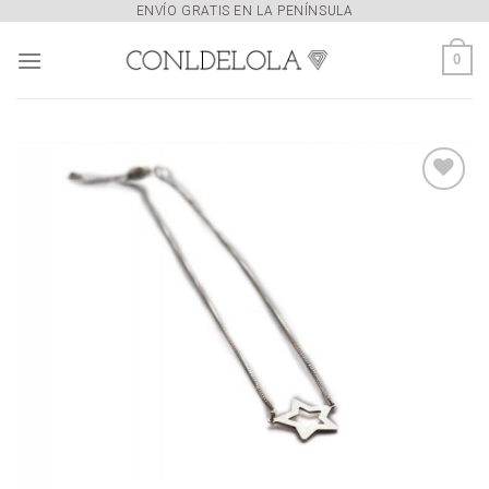
Skip
ENVÍO GRATIS EN LA PENÍNSULA
to
0
content
Añadir
a la
lista de
deseos