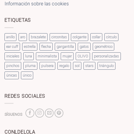
Información sobre las cookies
ETIQUETAS
anillo
aro
brazalete
circonitas
colgante
collar
círculo
ear cuff
estrella
flecha
gargantilla
gatos
geométrico
iniciales
luna
minimalista
mujer
OLIVO
personalizadas
pinchos
pluma
pulsera
regalo
sol
stars
triángulo
únicas
único
REDES SOCIALES
SÍGUENOS
CONLDELOLA