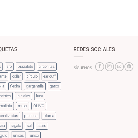
QUETAS
REDES SOCIALES
o
aro
brazalete
circonitas
SÍGUENOS
ante
collar
círculo
ear cuff
lla
flecha
gargantilla
gatos
étrico
iniciales
luna
malista
mujer
OLIVO
onalizadas
pinchos
pluma
era
regalo
sol
stars
ngulo
únicas
único