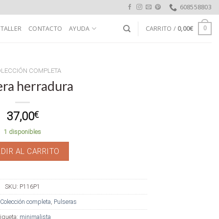
608558803
 TALLER
CONTACTO
AYUDA
CARRITO /
0,00
€
0
LECCIÓN COMPLETA
era herradura
37,00
€
1 disponibles
DIR AL CARRITO
SKU:
P116P1
Colección completa
,
Pulseras
iqueta:
minimalista