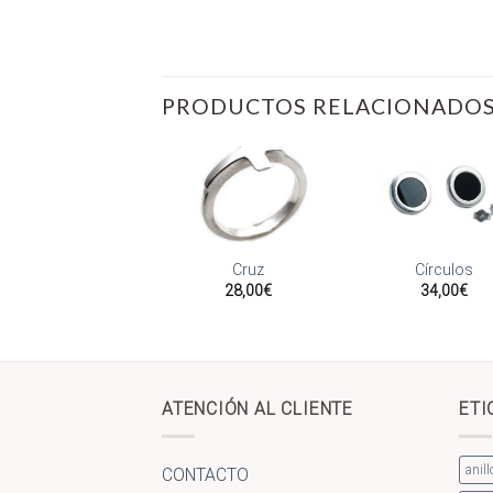
PRODUCTOS RELACIONADO
Añadir
Añadir
Añ
a la
a la
a
illo hilos cruzados
Cruz
Círculos
lista
lista
li
plata
28,00
€
34,00
€
de
de
deseos
deseos
de
36,00
€
ATENCIÓN AL CLIENTE
ETI
anill
CONTACTO