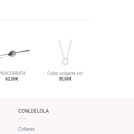
Añadir
Añadir
a la
a la
PISACORBATA
Collar colgante sol
lista
lista
62,00
€
35,00
€
de
de
deseos
deseos
CONLDELOLA
Collares