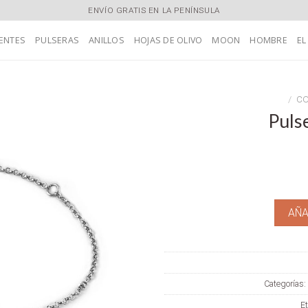
ENVÍO GRATIS EN LA PENÍNSULA
ENTES
PULSERAS
ANILLOS
HOJAS DE OLIVO
MOON
HOMBRE
EL
/
CO
Puls
Añadir
a la
lista de
deseos
AÑA
Categorías:
Et