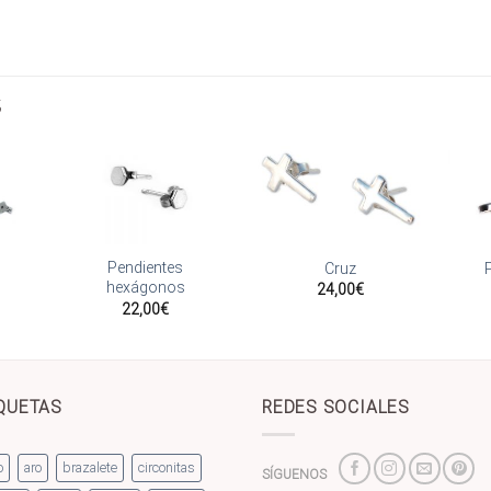
S
adir
Añadir
Añadir
 la
a la
a la
Pendientes
Cruz
sta
lista
lista
hexágonos
24,00
€
de
de
de
seos
deseos
deseos
22,00
€
QUETAS
REDES SOCIALES
o
aro
brazalete
circonitas
SÍGUENOS