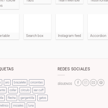
re / follow
Tabs
Team Member
Testimonia
ns
e table
Search box
Instagram feed
Accordion
QUETAS
REDES SOCIALES
o
aro
brazalete
circonitas
SÍGUENOS
ante
collar
círculo
ear cuff
lla
flecha
gargantilla
gatos
étrico
iniciales
luna