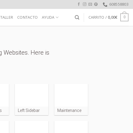
608558803
 TALLER
CONTACTO
AYUDA
CARRITO /
0,00
€
0
g Websites. Here is
s
Left Sidebar
Maintenance