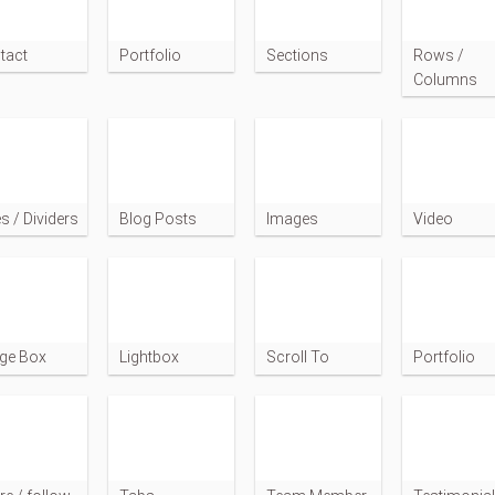
tact
Portfolio
Sections
Rows /
Columns
es / Dividers
Blog Posts
Images
Video
ge Box
Lightbox
Scroll To
Portfolio