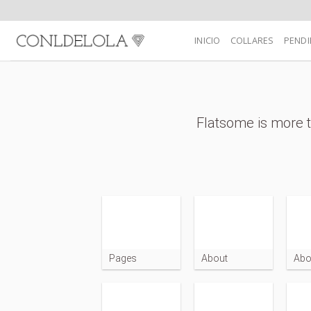
Skip
to
INICIO
COLLARES
PENDI
content
Flatsome is more t
Pages
About
Abo