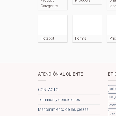
Product
Products
Sha
Categories
ico
Hotspot
Forms
Pric
ATENCIÓN AL CLIENTE
ETI
anill
CONTACTO
colg
Términos y condiciones
estre
Mantenimiento de las piezas
geom