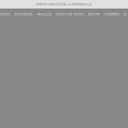
ENVÍO GRATIS EN LA PENÍNSULA
ENTES
PULSERAS
ANILLOS
HOJAS DE OLIVO
MOON
HOMBRE
EL