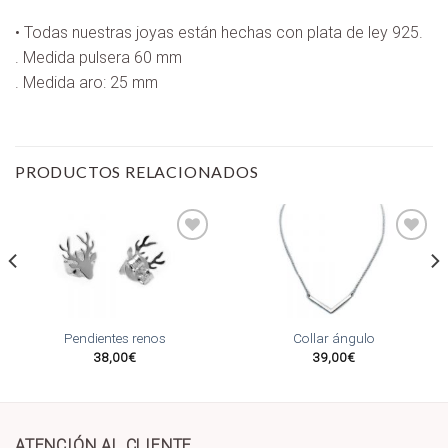
• Todas nuestras joyas están hechas con plata de ley 925.
. Medida pulsera 60 mm
. Medida aro: 25 mm
PRODUCTOS RELACIONADOS
Añadir
Añadir
a la
a la
lista
lista
de
de
Pendientes renos
Collar ángulo
deseos
deseos
38,00
€
39,00
€
ATENCIÓN AL CLIENTE