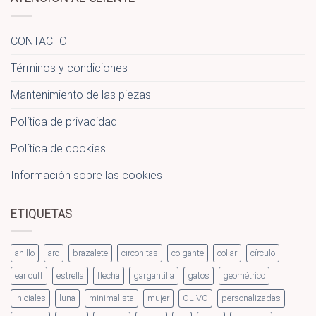
CONTACTO
Términos y condiciones
Mantenimiento de las piezas
Política de privacidad
Política de cookies
Información sobre las cookies
ETIQUETAS
anillo
aro
brazalete
circonitas
colgante
collar
círculo
ear cuff
estrella
flecha
gargantilla
gatos
geométrico
iniciales
luna
minimalista
mujer
OLIVO
personalizadas