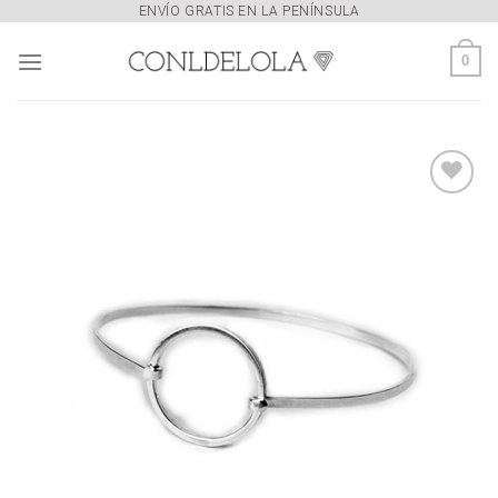
Skip
ENVÍO GRATIS EN LA PENÍNSULA
to
0
content
Añadir
a la
lista de
deseos