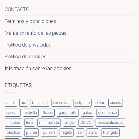
CONTACTO
Términos y condiciones
Mantenimiento de las piezas
Política de privacidad
Política de cookies
Información sobre las cookies
ETIQUETAS
anillo
aro
brazalete
circonitas
colgante
collar
círculo
ear cuff
estrella
flecha
gargantilla
gatos
geométrico
iniciales
luna
minimalista
mujer
OLIVO
personalizadas
pinchos
pluma
pulsera
regalo
sol
stars
triángulo