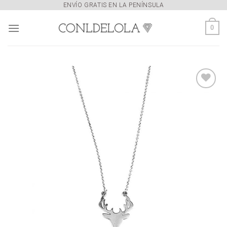
Skip
ENVÍO GRATIS EN LA PENÍNSULA
to
0
content
Añadir
a la
lista de
deseos