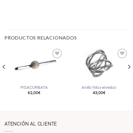
PRODUCTOS RELACIONADOS
Añadir
Añadir
a la
a la
lista
lista
de
de
PISACORBATA
Anillo hilos enredos
deseos
deseos
62,00
€
43,00
€
ATENCIÓN AL CLIENTE