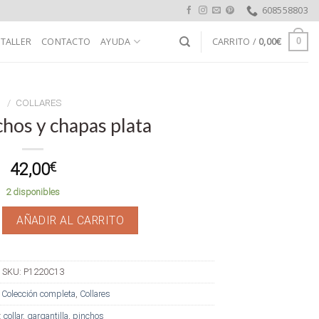
608558803
 TALLER
CONTACTO
AYUDA
CARRITO /
0,00
€
0
/
COLLARES
chos y chapas plata
42,00
€
2 disponibles
y chapas plata cantidad
AÑADIR AL CARRITO
SKU:
P1220C13
:
Colección completa
,
Collares
:
collar
,
gargantilla
,
pinchos