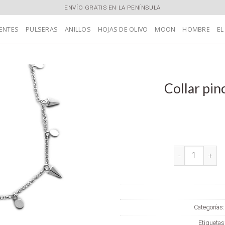
ENVÍO GRATIS EN LA PENÍNSULA
ENTES
PULSERAS
ANILLOS
HOJAS DE OLIVO
MOON
HOMBRE
EL
Collar pin
Añadir
a la
lista de
deseos
Collar pinchos 
Categorías
Etiquetas