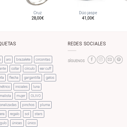
adir
Añadir
Añadir
 la
a la
a la
Cruz
Dúo jaspe
sta
lista
lista
28,00
€
41,00
€
de
de
de
seos
deseos
deseos
QUETAS
REDES SOCIALES
o
aro
brazalete
circonitas
SÍGUENOS
ante
collar
círculo
ear cuff
lla
flecha
gargantilla
gatos
étrico
iniciales
luna
malista
mujer
OLIVO
onalizadas
pinchos
pluma
era
regalo
sol
stars
ngulo
únicas
único