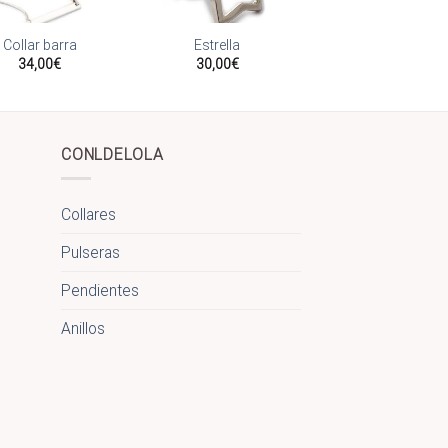
Añadir
Añadir
a la
a la
Collar barra
Estrella
lista
lista
34,00
€
30,00
€
de
de
deseos
deseos
CONLDELOLA
Collares
Pulseras
Pendientes
Anillos