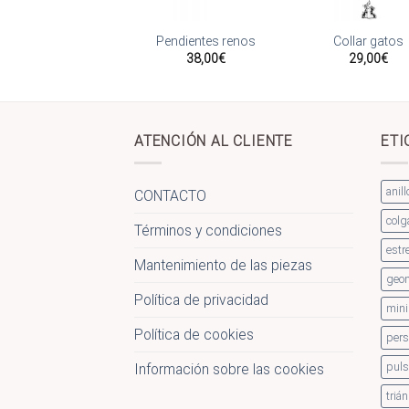
Añadir
Añadir
Añ
a la
a la
a
PISACORBATA
Pendientes renos
Collar gatos
lista
lista
li
62,00
€
38,00
€
29,00
€
de
de
deseos
deseos
de
ATENCIÓN AL CLIENTE
ETI
anill
CONTACTO
colg
Términos y condiciones
estre
Mantenimiento de las piezas
geom
Política de privacidad
mini
Política de cookies
pers
puls
Información sobre las cookies
triá