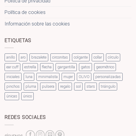
Política de privacidad
Política de cookies
Información sobre las cookies
ETIQUETAS
anillo
aro
brazalete
circonitas
colgante
collar
círculo
ear cuff
estrella
flecha
gargantilla
gatos
geométrico
iniciales
luna
minimalista
mujer
OLIVO
personalizadas
pinchos
pluma
pulsera
regalo
sol
stars
triángulo
únicas
único
REDES SOCIALES