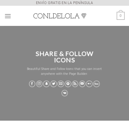
Skip
ENVÍO GRATIS EN LA PENÍNSULA
to
0
content
SHARE & FOLLOW
ICONS
Beautiful Share and Follow Icons that you can insert
anywhere with the Page Builder.