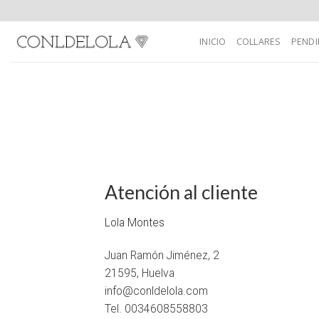
Skip
to
INICIO
COLLARES
PENDI
content
Atención al cliente
Lola Montes
Juan Ramón Jiménez, 2
21595, Huelva
info@conldelola.com
Tel. 0034608558803