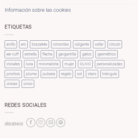
Información sobre las cookies
ETIQUETAS
anillo
aro
brazalete
circonitas
colgante
collar
círculo
ear cuff
estrella
flecha
gargantilla
gatos
geométrico
iniciales
luna
minimalista
mujer
OLIVO
personalizadas
pinchos
pluma
pulsera
regalo
sol
stars
triángulo
únicas
único
REDES SOCIALES
SÍGUENOS